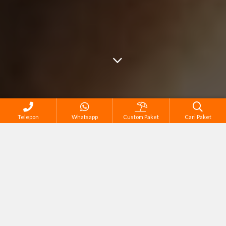
Telepon
Whatsapp
Custom Paket
Cari Paket
Semua Tour di Jakarta
Corporate Gathering & Outing
Outbound, Team & Capacity Building