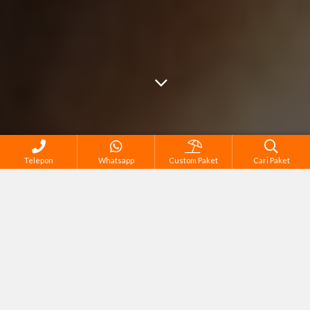
Telepon
Whatsapp
Custom Paket
Cari Paket
Semua Tour di Karimunjawa
Corporate Gathering & Outing
Honeymoon & Couple Tour