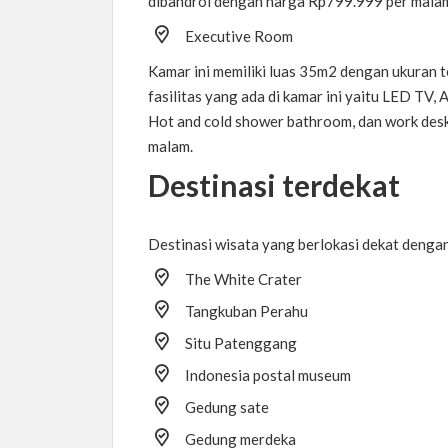
dibandrol dengan harga Rp799.999 per mala
Executive Room
Kamar ini memiliki luas 35m2 dengan ukuran t
fasilitas yang ada di kamar ini yaitu LED TV, A
Hot and cold shower bathroom, dan work desk
malam.
Destinasi terdekat
Destinasi wisata yang berlokasi dekat dengan 
The White Crater
Tangkuban Perahu
Situ Patenggang
Indonesia postal museum
Gedung sate
Gedung merdeka