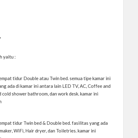
r
h yaitu :
empat tidur Double atau Twin bed. semua tipe kamar ini
ng ada di kamar ini antara lain LED TV, AC, Coffee and
nd cold shower bathroom, dan work desk. kamar ini
m
empat tidur Twin bed & Double bed. fasilitas yang ada
aker, WiFi, Hair dryer, dan Toiletries. kamar ini