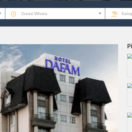
Durasi Wisata
Kateg
P