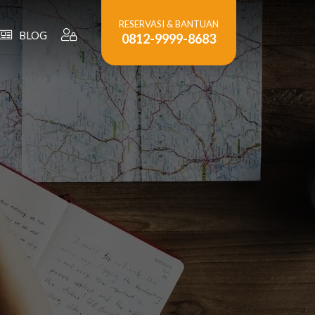
RESERVASI & BANTUAN
BLOG
0812-9999-8683