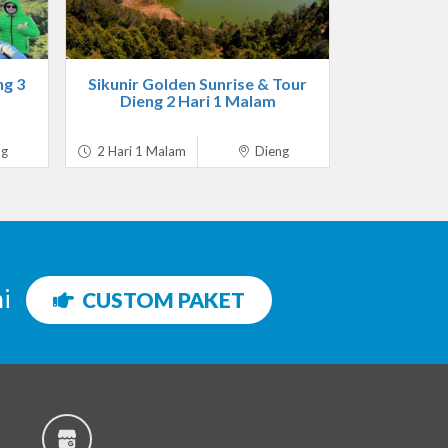
ng 3
Sikunir Golden Sunrise & Tour
Dieng 2 Hari 1 Malam
ng
2 Hari 1 Malam
Dieng
ni
CUSTOM PAKET