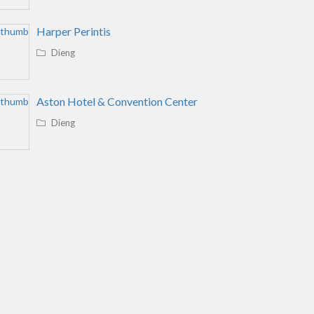
Harper Perintis
Dieng
Aston Hotel & Convention Center
Dieng