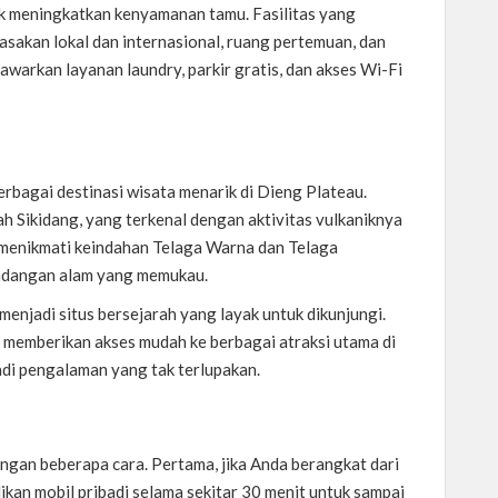
uk meningkatkan kenyamanan tamu. Fasilitas yang
asakan lokal dan internasional, ruang pertemuan, dan
warkan layanan laundry, parkir gratis, dan akses Wi-Fi
rbagai destinasi wisata menarik di Dieng Plateau.
Sikidang, yang terkenal dengan aktivitas vulkaniknya
 menikmati keindahan Telaga Warna dan Telaga
ndangan alam yang memukau.
 menjadi situs bersejarah yang layak untuk dikunjungi.
 memberikan akses mudah ke berbagai atraksi utama di
adi pengalaman yang tak terlupakan.
gan beberapa cara. Pertama, jika Anda berangkat dari
an mobil pribadi selama sekitar 30 menit untuk sampai