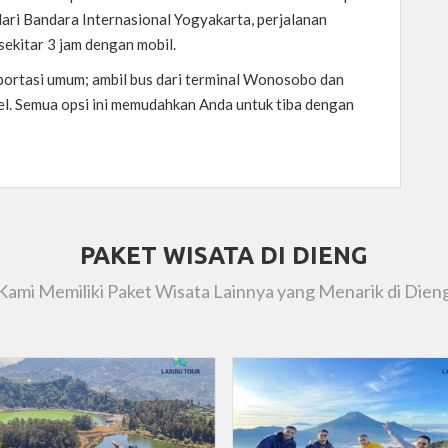
g dari Bandara Internasional Yogyakarta, perjalanan
kitar 3 jam dengan mobil.
sportasi umum; ambil bus dari terminal Wonosobo dan
el. Semua opsi ini memudahkan Anda untuk tiba dengan
PAKET WISATA DI DIENG
Kami Memiliki Paket Wisata Lainnya yang Menarik di Dien