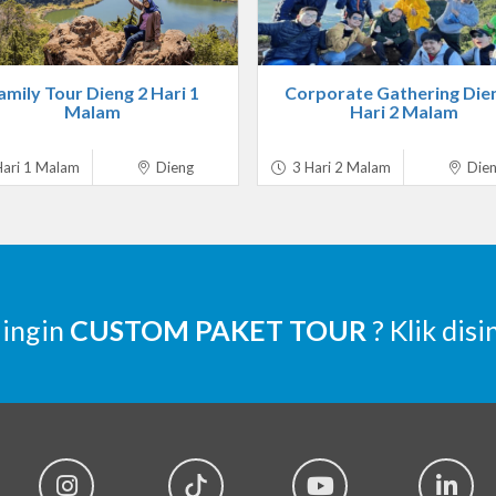
amily Tour Dieng 2 Hari 1
Corporate Gathering Die
Malam
Hari 2 Malam
ari 1 Malam
Dieng
3 Hari 2 Malam
Die
 ingin
CUSTOM PAKET TOUR
? Klik disi