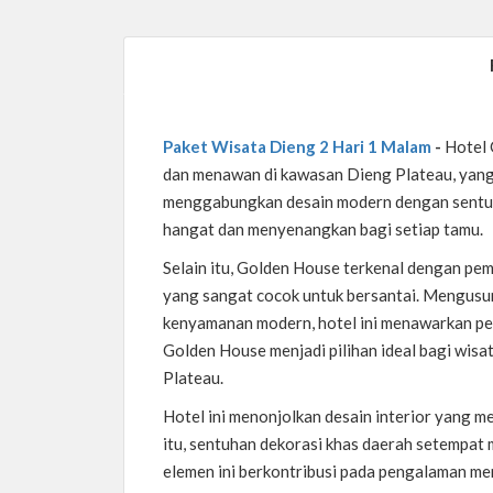
Paket Wisata Dieng 2 Hari 1 Malam
-
Hotel
dan menawan di kawasan Dieng Plateau, yang 
menggabungkan desain modern dengan sentuh
hangat dan menyenangkan bagi setiap tamu.
Selain itu, Golden House terkenal dengan p
yang sangat cocok untuk bersantai. Mengusu
kenyamanan modern, hotel ini menawarkan pe
Golden House menjadi pilihan ideal bagi wis
Plateau.
Hotel ini menonjolkan desain interior yang 
itu, sentuhan dekorasi khas daerah setempat 
elemen ini berkontribusi pada pengalaman m