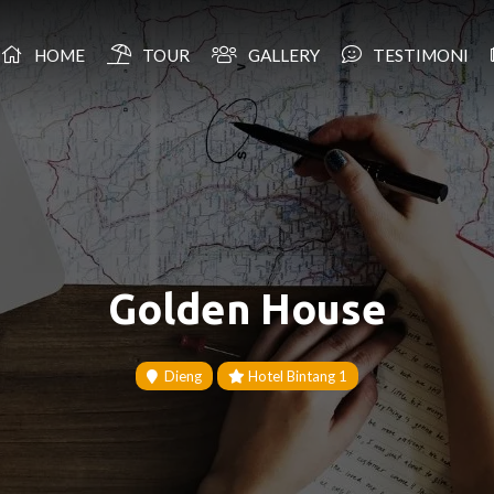
HOME
TOUR
GALLERY
TESTIMONI
Golden House
Dieng
Hotel Bintang 1