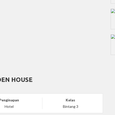
DEN HOUSE
Penginapan
Kelas
Hotel
Bintang 3