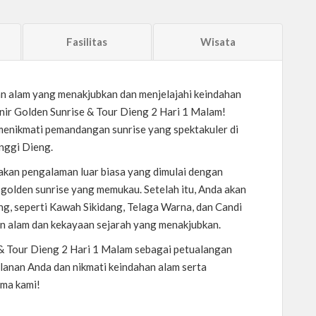
Fasilitas
Wisata
an alam yang menakjubkan dan menjelajahi keindahan
nir Golden Sunrise & Tour Dieng 2 Hari 1 Malam!
 menikmati pemandangan sunrise yang spektakuler di
nggi Dieng.
akan pengalaman luar biasa yang dimulai dengan
 golden sunrise yang memukau. Setelah itu, Anda akan
eng, seperti Kawah Sikidang, Telaga Warna, dan Candi
 alam dan kekayaan sejarah yang menakjubkan.
 & Tour Dieng 2 Hari 1 Malam sebagai petualangan
lanan Anda dan nikmati keindahan alam serta
ma kami!