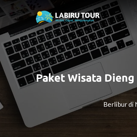
Paket Wisata Dieng 
Berlibur di