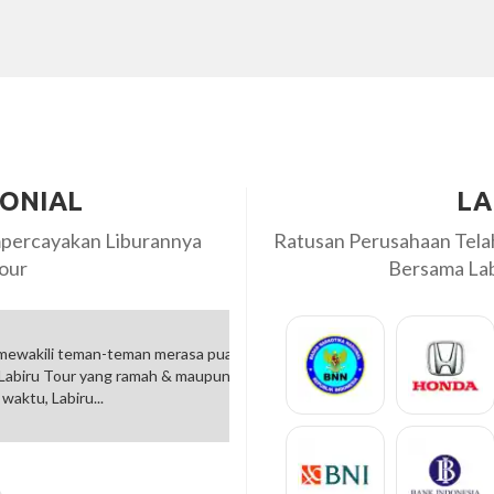
MONIAL
LA
percayakan Liburannya
Ratusan Perusahaan Tel
our
Bersama Labi
happy atas layanan dari
Puas. Pelayanan OKE
akomodasi juga yg siap &
Martino
BSH Home Appliances