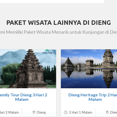
PAKET WISATA LAINNYA DI DIENG
mi Memiliki Paket Wisata Menarik untuk Kunjungan di Di
amily Tour Dieng 3 Hari 2
Dieng Heritage Trip 2 Har
Malam
Malam
ari 2 Malam
Dieng
2 Hari 1 Malam
Die