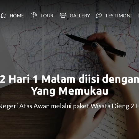
HOME
TOUR
GALLERY
TESTIMONI
2 Hari 1 Malam diisi deng
Yang Memukau
 Negeri Atas Awan melalui paket Wisata Dieng 2 