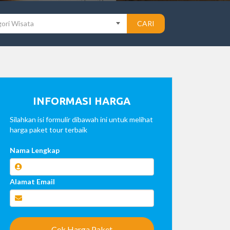
ori Wisata
CARI
INFORMASI HARGA
Silahkan isi formulir dibawah ini untuk melihat
harga paket tour terbaik
Nama Lengkap
Alamat Email
Cek Harga Paket