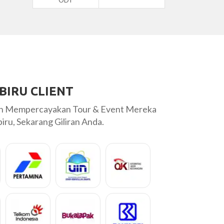
ODT
BIRU CLIENT
ah Mempercayakan Tour & Event Mereka
ru, Sekarang Giliran Anda.
Liburan kami ke m
memuaskan,tidak sa
pelayanan sangat m