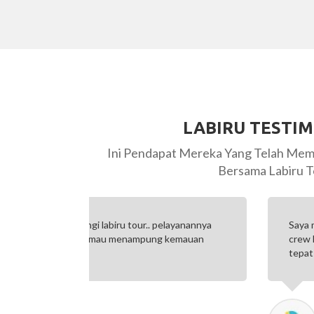
LABIRU TESTI
Ini Pendapat Mereka Yang Telah Mem
Bersama Labiru T
elayanannya
Saya mewakili teman-teman merasa puas dan 
 kemauan
crew Labiru Tour yang ramah & maupun dari 
tepat waktu, Labiru...