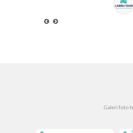
Jenna
Galeri foto 