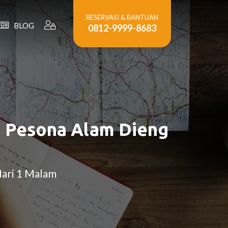
RESERVASI & BANTUAN
BLOG
0812-9999-8683
an Pesona Alam Dieng
Hari 1 Malam