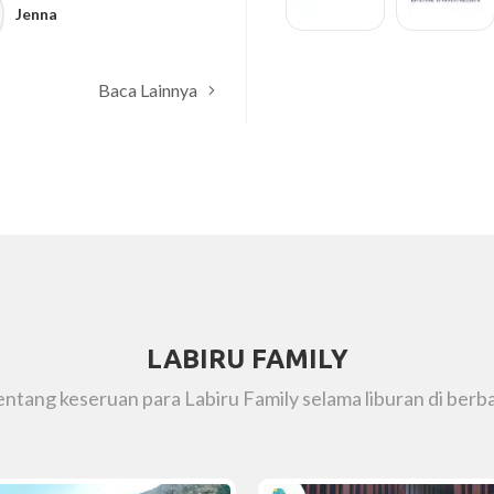
Baca Lainnya
LABIRU FAMILY
tentang keseruan para Labiru Family selama liburan di berba