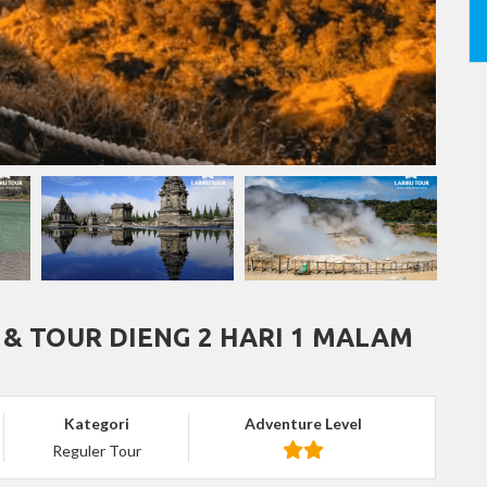
 & TOUR DIENG 2 HARI 1 MALAM
Kategori
Adventure Level
Reguler Tour