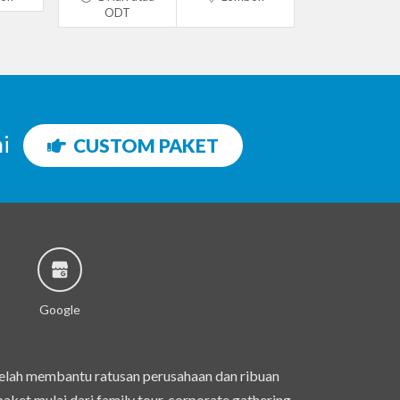
ODT
ni
CUSTOM PAKET
Google
telah membantu ratusan perusahaan dan ribuan
et mulai dari family tour, corporate gathering,