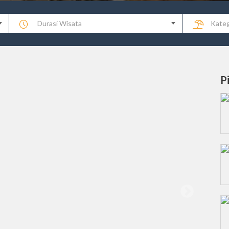
Durasi Wisata
Kateg
P