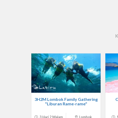
K
3H2M Lombok Family Gathering
O
"Liburan Rame-rame"
3 Hari 2 Malam
Lombok
1