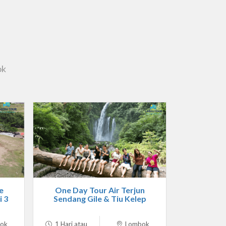
ok
e
One Day Tour Air Terjun
i 3
Sendang Gile & Tiu Kelep
ok
1 Hari atau
Lombok