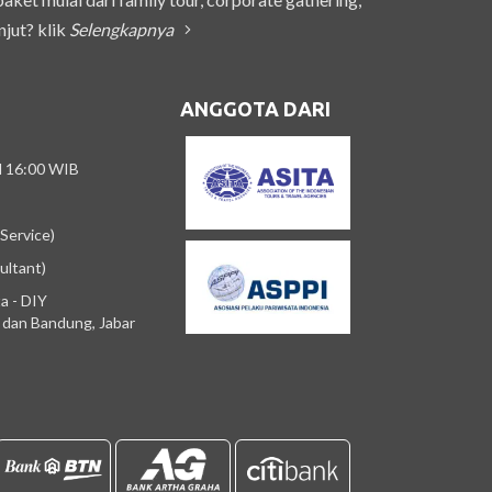
njut? klik
Selengkapnya
ANGGOTA DARI
/d 16:00 WIB
Service)
ultant)
a - DIY
m dan Bandung, Jabar