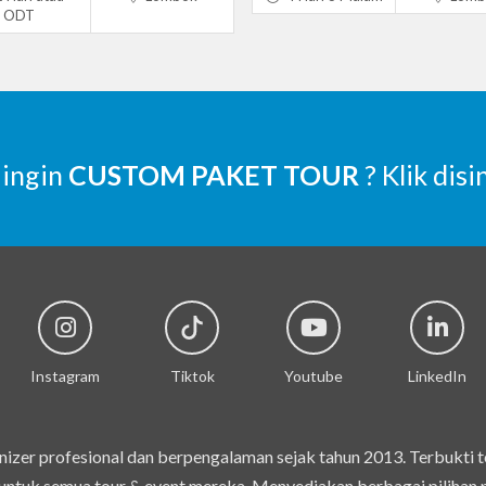
ODT
 ingin
CUSTOM PAKET TOUR
? Klik disi
Instagram
Tiktok
Youtube
LinkedIn
izer profesional dan berpengalaman sejak tahun 2013. Terbukti 
ntuk semua tour & event mereka. Menyediakan berbagai pilihan pak