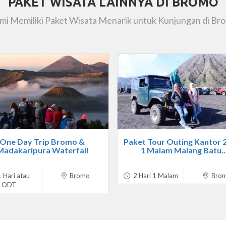
PAKET WISATA LAINNYA DI BROMO
mi Memiliki Paket Wisata Menarik untuk Kunjungan di Br
One Day Trip Bromo &
Paket Tour Outing Kantor 2
Madakaripura Waterfall
1 Malam Malang Batu..
 Hari atau
Bromo
2 Hari 1 Malam
Bro
ODT