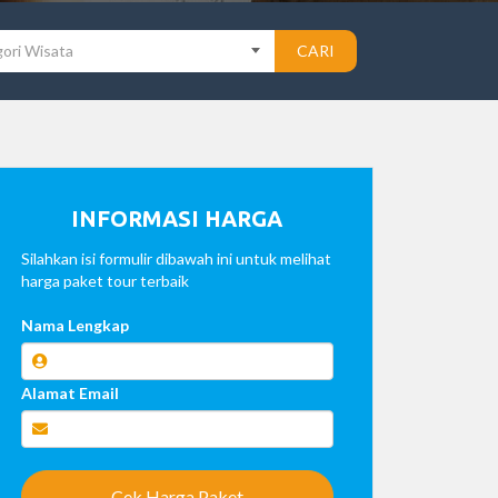
ori Wisata
CARI
INFORMASI HARGA
Silahkan isi formulir dibawah ini untuk melihat
harga paket tour terbaik
Nama Lengkap
Alamat Email
Cek Harga Paket