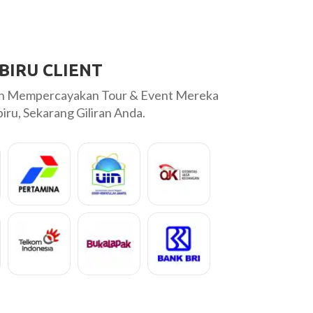
BIRU CLIENT
ah Mempercayakan Tour & Event Mereka
ru, Sekarang Giliran Anda.
Thank you Mas Ma
masalah lokasi pick
say, karena rencana
Chrisje
Inspira