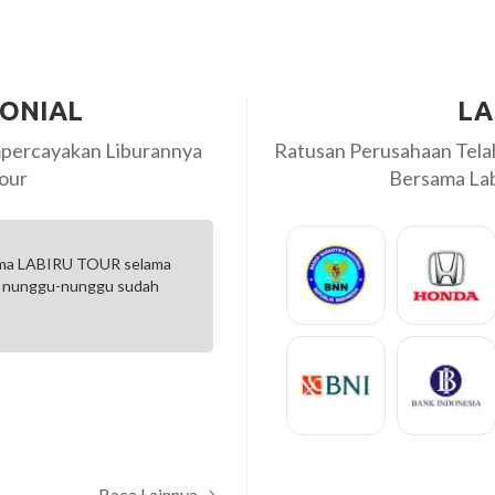
MONIAL
LA
percayakan Liburannya
Ratusan Perusahaan Tel
our
Bersama Labi
ama LABIRU TOUR selama
Sangat puas sekali …semua Ok
a nunggu-nunggu sudah
Amel
Baca Lainnya