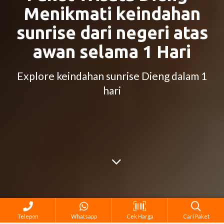
Menikmati keindahan
sunrise dari negeri atas
awan selama 1 Hari
Explore keindahan sunrise Dieng dalam 1
hari
Telepon
Whatsapp
Cek Harga
Cari Paket