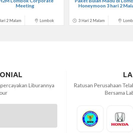
H2M Lombok Corporate
Paket Bulan Madu di Lomb
Meeting
Honeymoon 3 hari 2 Ma
ari 2 Malam
Lombok
3 Hari 2 Malam
Lomb
MONIAL
LA
percayakan Liburannya
Ratusan Perusahaan Tel
our
Bersama Labi
LABIRU emang keceee.... 👍 Sdh 2 kali
mengecewakan... Suskes terus dan sem