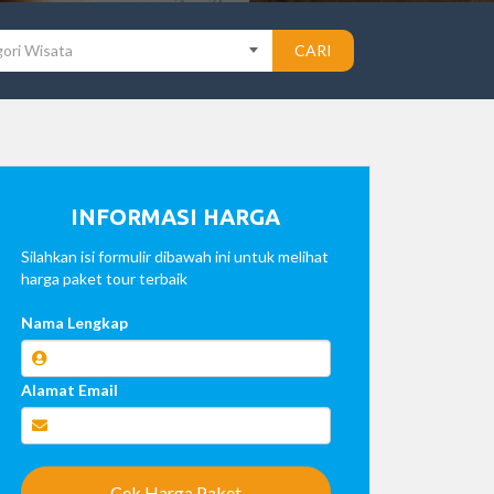
ori Wisata
CARI
INFORMASI HARGA
Silahkan isi formulir dibawah ini untuk melihat
harga paket tour terbaik
Nama Lengkap
Alamat Email
Cek Harga Paket