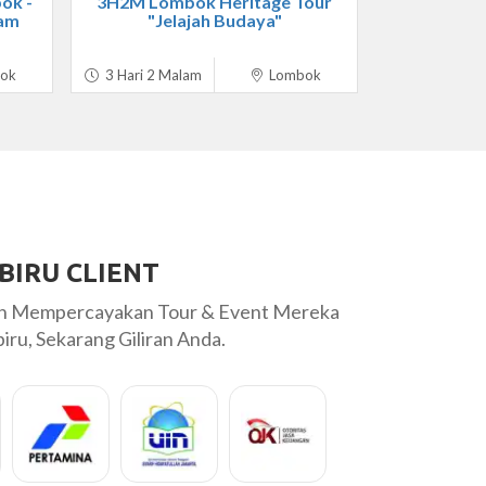
ok -
3H2M Lombok Heritage Tour
lam
"Jelajah Budaya"
ok
3 Hari 2 Malam
Lombok
BIRU CLIENT
ah Mempercayakan Tour & Event Mereka
ru, Sekarang Giliran Anda.
 pakai tour LABIRU tdk pernah
Tiket yang saya pesan sud
akin jaya utk LABIRU..
dengan agent travel lain 