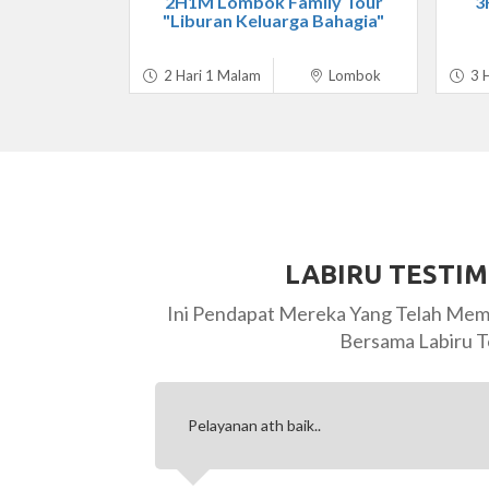
2H1M Lombok Family Tour
3
"Liburan Keluarga Bahagia"
2 Hari 1 Malam
Lombok
3 H
LABIRU TESTI
Ini Pendapat Mereka Yang Telah Mem
Bersama Labiru T
 dari
Pelayanan ath baik..
 puas