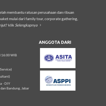
telah membantu ratusan perusahaan dan ribuan
et mulai dari family tour, corporate gathering,
njut? klik
Selengkapnya
ANGGOTA DARI
/d 16:00 WIB
Service)
ultant)
a - DIY
m dan Bandung, Jabar