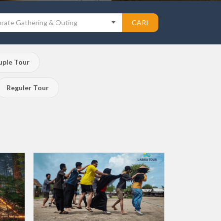
rate Gathering & Outing
CARI
ple Tour
Reguler Tour