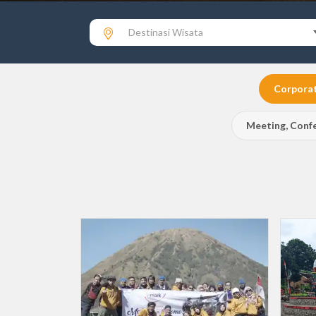
Destinasi Wisata
Corporat
Meeting, Confe