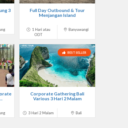
ung 3
Full Day Outbound & Tour
Menjangan Island
ung
1 Hari atau
Banyuwangi
ODT
BEST SELLER
orate
Corporate Gathering Bali
..
Various 3 Hari 2 Malam
ung
3 Hari 2 Malam
Bali