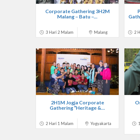
Corporate Gathering 3H2M
Malang – Batu –...
Gathe
3 Hari 2 Malam
Malang
2 H
2H1M Jogja Corporate
O
Gathering “Heritage &...
2 Hari 1 Malam
Yogyakarta
1