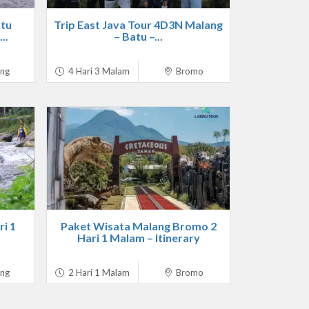
tu
Trip East Java Tour 4D3N Malang
..
– Batu –...
ng
4 Hari 3 Malam
Bromo
i 1
Paket Wisata Malang Bromo 2
Hari 1 Malam – Itinerary
ng
2 Hari 1 Malam
Bromo