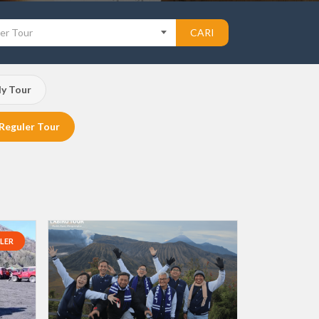
er Tour
CARI
ly Tour
Reguler Tour
LLER