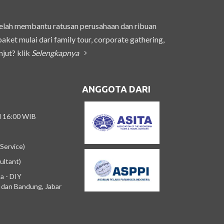
telah membantu ratusan perusahaan dan ribuan
et mulai dari family tour, corporate gathering,
njut? klik
Selengkapnya
ANGGOTA DARI
/d 16:00 WIB
Service)
ultant)
a - DIY
m dan Bandung, Jabar