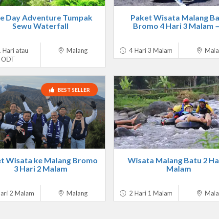
e Day Adventure Tumpak
Paket Wisata Malang Ba
Sewu Waterfall
Bromo 4 Hari 3 Malam –.
 Hari atau
Malang
4 Hari 3 Malam
Mala
ODT
BEST SELLER
t Wisata ke Malang Bromo
Wisata Malang Batu 2 Har
3 Hari 2 Malam
Malam
ari 2 Malam
Malang
2 Hari 1 Malam
Mala