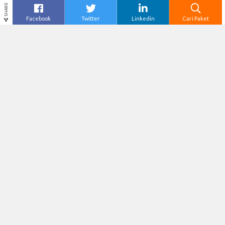
SHARE
Facebook
Twitter
Linkedin
Cari Paket
Cari
Tour Bali
–
Dikenal dengan julukan Pulau
Dewata, Bali selalu menjadi tujuan wisata
liburan dunia. Merupakan sebuah fakta jika
dikatakan bahwa Bali memiliki sejuta pesona
yang dapat menggoda wisatawan.
Sebagai sebuah pulau kecil yang dikelilingi
lautan, tentu saja membuat Bali memiliki
berbagai pantai dengan pesona yang tak