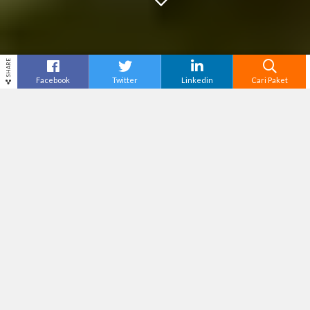
SHARE
Facebook
Twitter
Linkedin
Cari Paket
Cari
Tour Korea
– Pesonanya yang memikat, negara
Korea Selatan semakin menjadi destinasi utama
bagi para pasangan yang sedang mencari
pengalaman
honeymoon
. Negara ini menawarkan
perpaduan yang harmonis antara keindahan