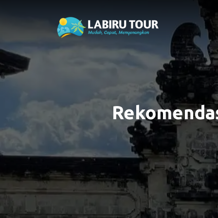
Rekomendasi 