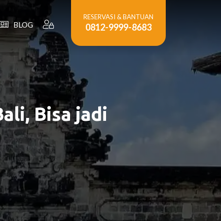
RESERVASI & BANTUAN
BLOG
0812-9999-8683
li, Bisa jadi