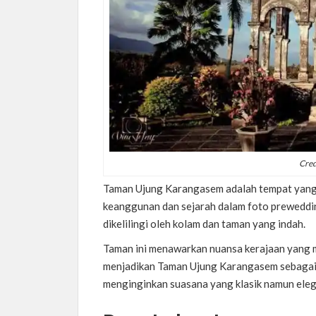
Cred
Taman Ujung Karangasem adalah tempat yang
keanggunan dan sejarah dalam foto prewedding 
dikelilingi oleh kolam dan taman yang indah.
Taman ini menawarkan nuansa kerajaan yang 
menjadikan Taman Ujung Karangasem sebagai 
menginginkan suasana yang klasik namun eleg