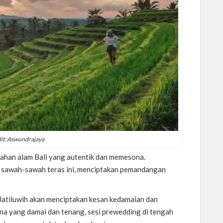
it: Aswundrajaya
ahan alam Bali yang autentik dan memesona.
gi sawah-sawah teras ini, menciptakan pemandangan
Jatiluwih akan menciptakan kesan kedamaian dan
a yang damai dan tenang, sesi prewedding di tengah