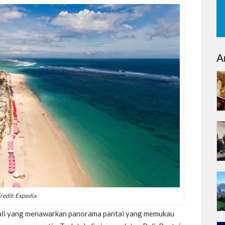
Ar
redit: Expedia
 Bali yang menawarkan panorama pantai yang memukau