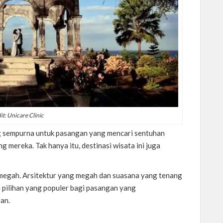
it: Unicare Clinic
 sempurna untuk pasangan yang mencari sentuhan
mereka. Tak hanya itu, destinasi wisata ini juga
megah. Arsitektur yang megah dan suasana yang tenang
pilihan yang populer bagi pasangan yang
an.