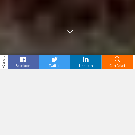
SHARE
Facebook
Twitter
Linkedin
Cari Paket
Cari
Tour Semarang
– “
I think
families
should