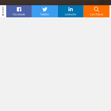
SHARE
Facebook
Twitter
Linkedin
Cari Paket
Cari
Paket Tour Banyuwangi
– Pernahkah kamu
berkunjung ke Taman Nasional Baluran? Atau
jangan-jangan baru hari ini kamu mendengar
nama destinasi wisata ini?
Taman Nasional Baluran ini terletak di ujung
timur Pulau Jawa, Indonesia, merupakan surga
tersembunyi yang menawarkan pengalaman