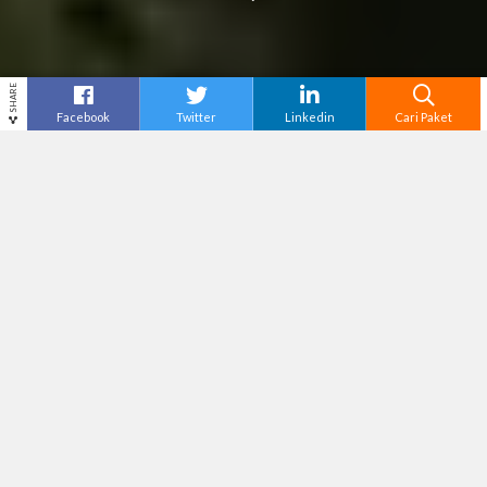
SHARE
Facebook
Twitter
Linkedin
Cari Paket
Cari
Paket Wisata Karimunjawa
–
Karimunjawa
merupakan kepulauan yang terletak di Laut
Jawa, Jawa Tengah. Kepulauan ini terkenal
dengan keindahan alamnya yang masih asri,
pantainya yang indah, dan air lautnya yang