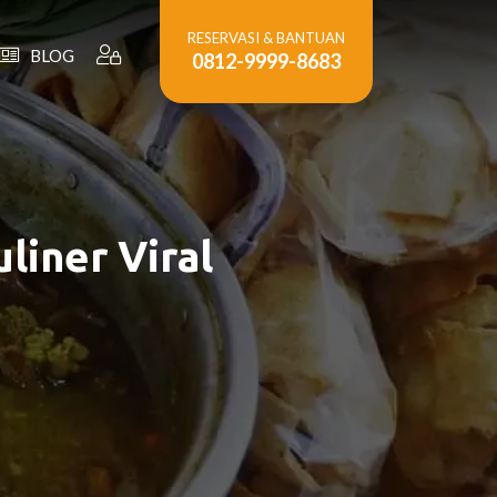
RESERVASI & BANTUAN
BLOG
0812-9999-8683
liner Viral