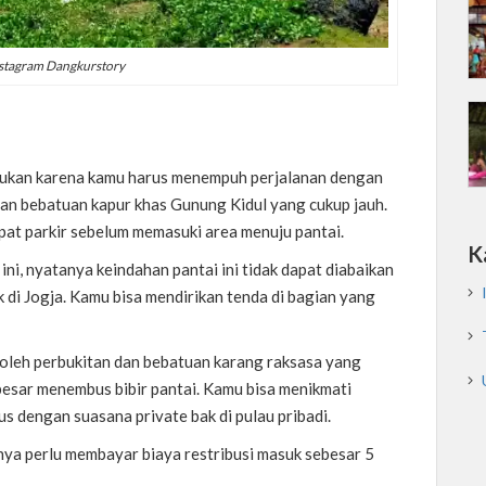
nstagram Dangkurstory
usukan karena kamu harus menempuh perjalanan dengan
dan bebatuan kapur khas Gunung Kidul yang cukup jauh.
pat parkir sebelum memasuki area menuju pantai.
K
ini, nyatanya keindahan pantai ini tidak dapat diabaikan
 di Jogja. Kamu bisa mendirikan tenda di bagian yang
it oleh perbukitan dan bebatuan karang raksasa yang
besar menembus bibir pantai. Kamu bisa menikmati
s dengan suasana private bak di pulau pribadi.
anya perlu membayar biaya restribusi masuk sebesar 5