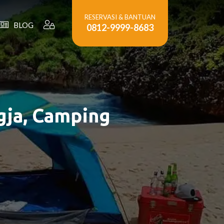
RESERVASI & BANTUAN
BLOG
0812-9999-8683
gja, Camping