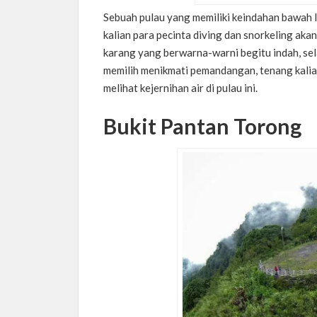
Sebuah pulau yang memiliki keindahan bawah lau
kalian para pecinta diving dan snorkeling aka
karang yang berwarna-warni begitu indah, sela
memilih menikmati pemandangan, tenang kalian
melihat kejernihan air di pulau ini.
Bukit Pantan Torong