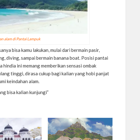
n alam di Pantai Lampuk
anya bisa kamu lakukan, mulai dari bermain pasir,
ng, diving, sampai bermain banana boat. Posisi pantai
 hindia ini memang memberikan sensasi ombak
ulang tinggi, dirasa cukup bagi kalian yang hobi panjat
umi keindahan alam.
ng bisa kalian kunjungi”