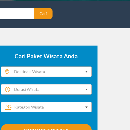
Cari
Cari Paket Wisata Anda
Destinasi Wisata
Durasi Wisata
Kategori Wisata