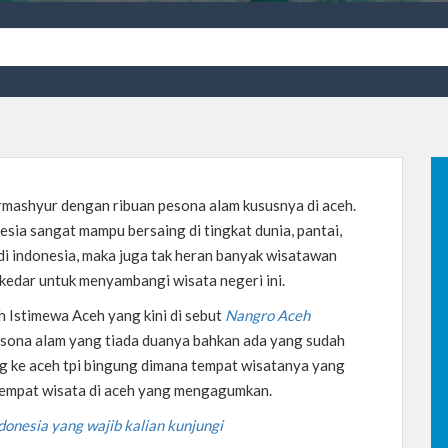
rmashyur dengan ribuan pesona alam kususnya di aceh.
ia sangat mampu bersaing di tingkat dunia, pantai,
 di indonesia, maka juga tak heran banyak wisatawan
ekedar untuk menyambangi wisata negeri ini.
 Istimewa Aceh yang kini di sebut
Nangro Aceh
 pesona alam yang tiada duanya bahkan ada yang sudah
ng ke aceh tpi bingung dimana tempat wisatanya yang
 tempat wisata di aceh yang mengagumkan.
donesia yang wajib kalian kunjungi