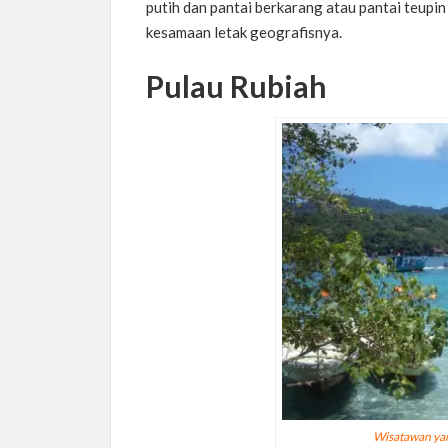
putih dan pantai berkarang atau pantai teupin
kesamaan letak geografisnya.
Pulau Rubiah
Wisatawan yan