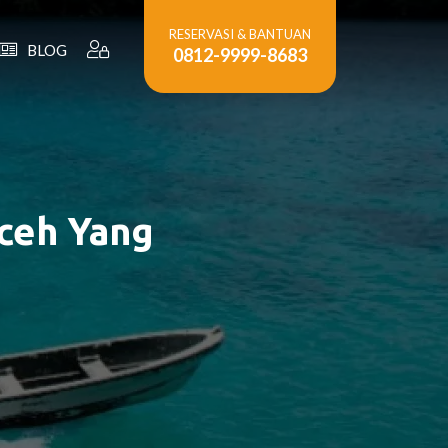
RESERVASI & BANTUAN
BLOG
0812-9999-8683
ceh Yang