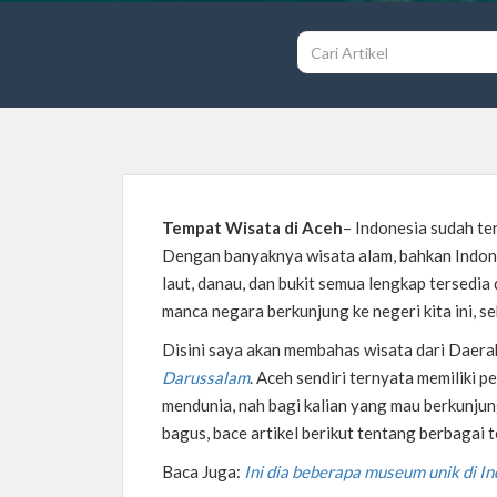
Tempat Wisata di Aceh
– Indonesia sudah te
Dengan banyaknya wisata alam, bahkan Indones
laut, danau, dan bukit semua lengkap tersedia
manca negara berkunjung ke negeri kita ini, s
Disini saya akan membahas wisata dari Daerah
Darussalam
. Aceh sendiri ternyata memiliki
mendunia, nah bagi kalian yang mau berkunju
bagus, bace artikel berikut tentang berbagai
Baca Juga:
Ini dia beberapa museum unik di In