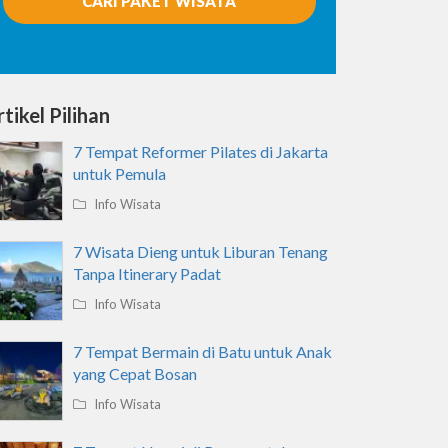
CARI PAKET WISATA
tikel Pilihan
7 Tempat Reformer Pilates di Jakarta
untuk Pemula
Info Wisata
7 Wisata Dieng untuk Liburan Tenang
Tanpa Itinerary Padat
Info Wisata
7 Tempat Bermain di Batu untuk Anak
yang Cepat Bosan
Info Wisata