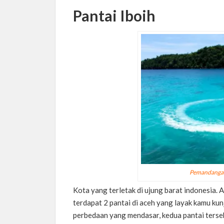
Pantai Iboih
Pemandangan
Kota yang terletak di ujung barat indonesia.
terdapat 2 pantai di aceh yang layak kamu kunj
perbedaan yang mendasar, kedua pantai terseb