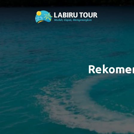
Rekomen