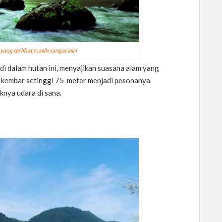
yang terlihat masih sangat asri
di dalam hutan ini, menyajikan suasana alam yang
un kembar setinggi 75 meter menjadi pesonanya
knya udara di sana.