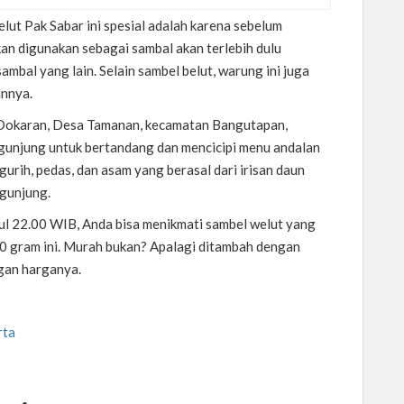
ut Pak Sabar ini spesial adalah karena sebelum
kan digunakan sebagai sambal akan terlebih dulu
mbal yang lain. Selain sambel belut, warung ini juga
annya.
 Dokaran, Desa Tamanan, kecamatan Bangutapan,
gunjung untuk bertandang dan mencicipi menu andalan
gurih, pedas, dan asam yang berasal dari irisan daun
ngunjung.
ul 22.00 WIB, Anda bisa menikmati sambel welut yang
0 gram ini. Murah bukan? Apalagi ditambah dengan
ngan harganya.
rta