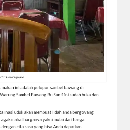
dit: Foursquare
 makan ini adalah pelopor sambel bawang di
, Warung Sambel Bawang Bu Santi ini sudah buka dan
rtai nasi uduk akan membuat lidah anda bergoyang
 agak mahal harganya yakni mulai dari harga
n dengan cita rasa yang bisa Anda dapatkan.