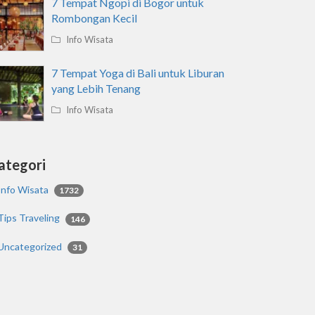
7 Tempat Ngopi di Bogor untuk
Rombongan Kecil
Info Wisata
7 Tempat Yoga di Bali untuk Liburan
yang Lebih Tenang
Info Wisata
ategori
Info Wisata
1732
Tips Traveling
146
Uncategorized
31