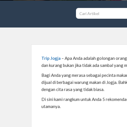
Trip Jogja
– Apa Anda adalah golongan orang
dan kurang bukan jika tidak ada sambal yang
Bagi Anda yang merasa sebagai pecinta maka
dijual di berbagai warung makan di Jogja. Ba
dengan cita rasa yang tidak biasa.
Di sini kami rangkum untuk Anda 5 rekomenda
utamanya.