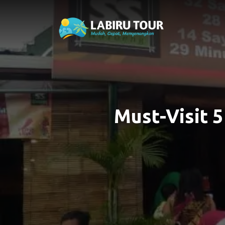
Must-Visit 