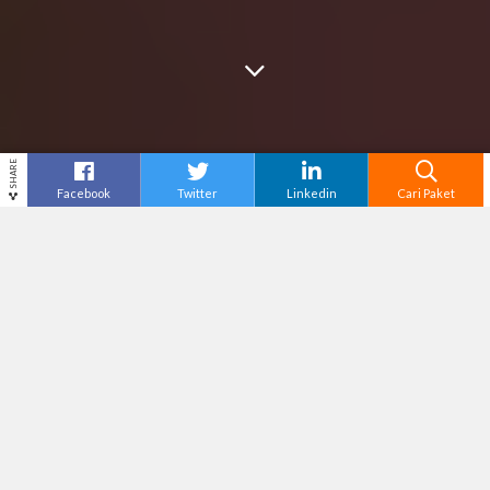
SHARE
Facebook
Twitter
Linkedin
Cari Paket
Cari
Wisata Anti Mainstream Di Karangasem Bali
–
Bali memang luar biasa terkenal dengan