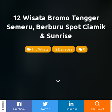
12 Wisata Bromo Tengger
Semeru, Berburu Spot Ciamik
& Sunrise
Info Wisata
2 Des 2022
0
SHARE
Facebook
Twitter
Linkedin
Cari Paket