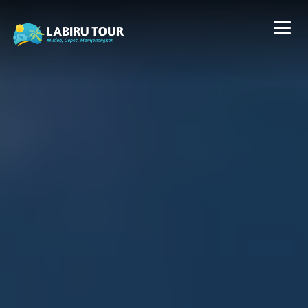
Toggl
navig