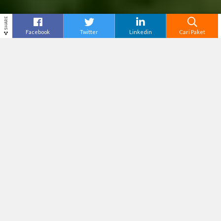
SHARE
Facebook
Twitter
Linkedin
Cari Paket
Cari
Wisata Ubud Terasering Bali –
Wisata
persawahan yang bertingkat dan terletak di
lereng gunung, atau biasa di sebut terasiring,
wisata terasiring di ubud bali kini memiliki
banyak peminat, dan mulai ramai wisatawan,
walaupun di era “new normal” ini.
Baca Juga:
Wisata di Bali Mulai Dibuka Kembali