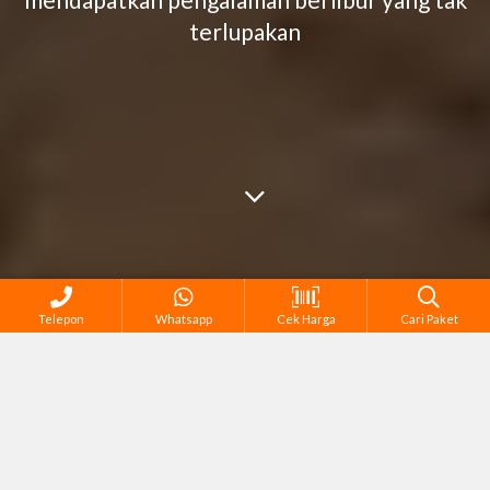
terlupakan
Telepon
Whatsapp
Cek Harga
Cari Paket