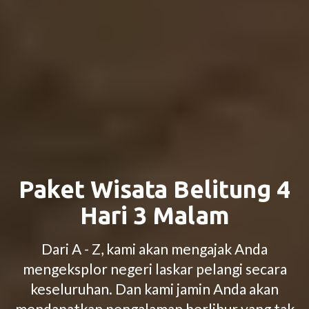
Paket Wisata Belitung 4
Hari 3 Malam
Dari A - Z, kami akan mengajak Anda
mengeksplor negeri laskar pelangi secara
keseluruhan. Dan kami jamin Anda akan
mendapatkan pengalaman berlibur yang tak