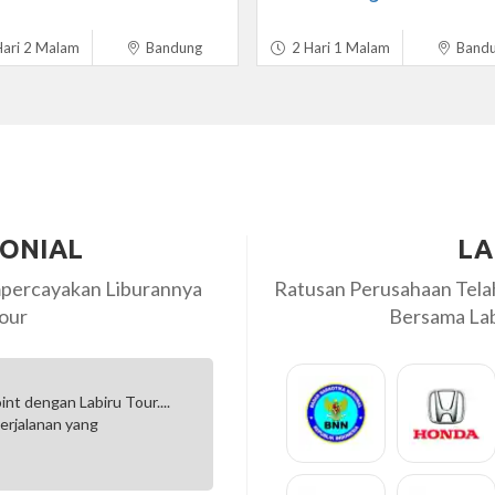
ari 2 Malam
Bandung
2 Hari 1 Malam
Band
MONIAL
LA
percayakan Liburannya
Ratusan Perusahaan Tel
our
Bersama Labi
...
Terima kasih Labiru ... kami sanagat puas dengan handli
Tour Leadernya sangat profesional dan care .... Semog
bekerjasama lagi di...