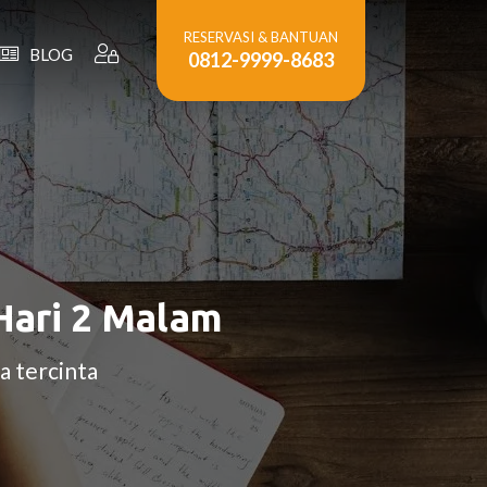
RESERVASI & BANTUAN
BLOG
0812-9999-8683
Hari 2 Malam
a tercinta