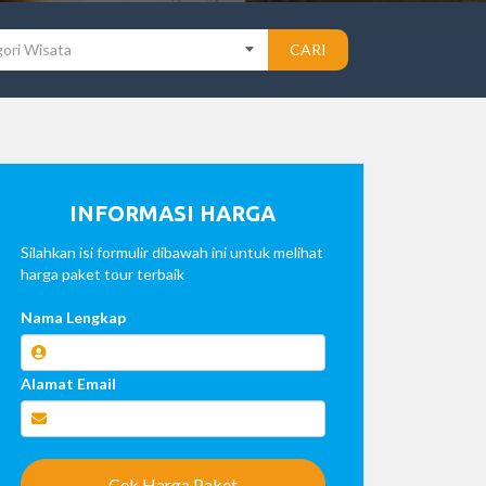
ori Wisata
CARI
INFORMASI HARGA
Silahkan isi formulir dibawah ini untuk melihat
harga paket tour terbaik
Nama Lengkap
Alamat Email
Cek Harga Paket