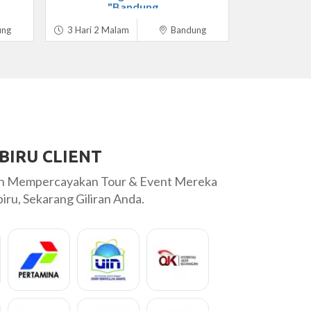
"Bandung...
ung
3 Hari 2 Malam
Bandung
BIRU CLIENT
ah Mempercayakan Tour & Event Mereka
ru, Sekarang Giliran Anda.
ng tour kami ...
Tour ke Lombok yang sangat menyenan
a bisa
pak Mulyadi sangat baik, ramah dan salah
pernah saya kenal. Pelayanan...