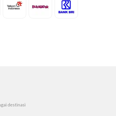
Derina P
BRIN
gai destinasi