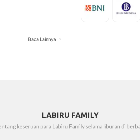
Munir
BPFK Makassar
Baca Lainnya
LABIRU FAMILY
tentang keseruan para Labiru Family selama liburan di berba