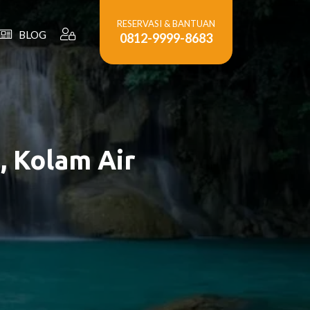
RESERVASI & BANTUAN
BLOG
0812-9999-8683
, Kolam Air