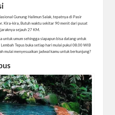
si
sional Gunung Halimun Salak, tepatnya di Pasir
. Kira-kira, Butuh waktu sekitar 90 menit dari pusat
 jaraknya sejauh 27 KM.
ka untuk umum sehingga siapapun bisa datang untuk
 Lembah Tepus buka setiap hari mulai pukul 08.00 WIB
ah mulai menyesuaikan jadwal kamu untuk berkunjung?
pus