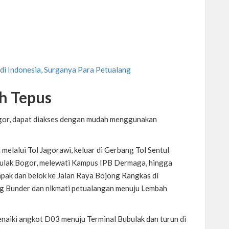
 di Indonesia, Surganya Para Petualang
h Tepus
ogor, dapat diakses dengan mudah menggunakan
 melalui Tol Jagorawi, keluar di Gerbang Tol Sentul
ubulak Bogor, melewati Kampus IPB Dermaga, hingga
pak dan belok ke Jalan Raya Bojong Rangkas di
ung Bunder dan nikmati petualangan menuju Lembah
enaiki angkot D03 menuju Terminal Bubulak dan turun di