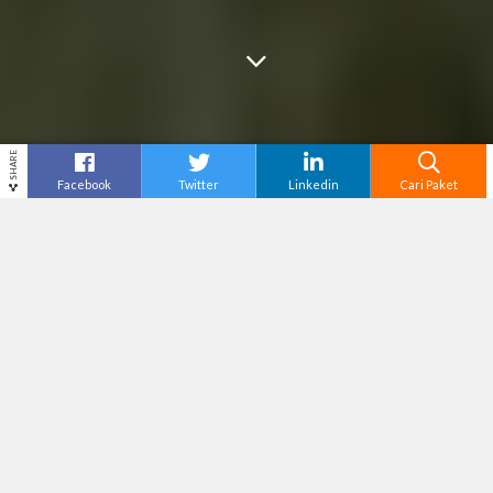
SHARE
Facebook
Twitter
Linkedin
Cari Paket
Cari
Paket Wisata Bandung
–
Bandung, kota yang
dijuluki sebagai “Kota Kembang”, tak hanya
terkenal dengan keindahan alamnya yang