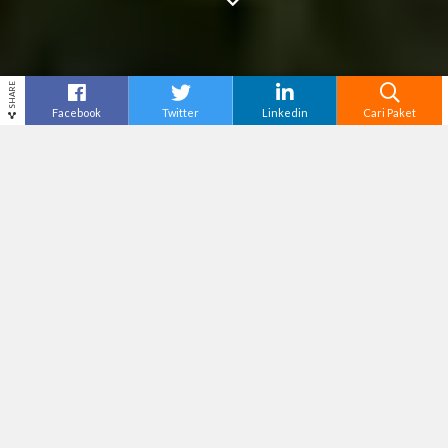
SHARE
Facebook
Twitter
Linkedin
Cari Paket
Cari
Tour Jakarta
– Jakarta sebagai ibu kota
Indonesia tidak hanya dikenal sebagai pusat
pemerintahan dan keuangan, tetapi juga sebagai
surga belanja yang menawarkan pengalaman
berbelanja yang unik. Kamu yang pernah