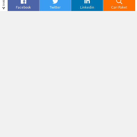
SHARE
Facebook
Twitter
Linkedin
Cari Paket
Cari
Waterpark Bali –
Bermain air sungguh
menyenangkan, apalagi jika ditambahkan dengan
berbagai atraksi lain. Seperti wahana bermain air
“Waterpark” yang makin menjamur di setiap kota
yang ada di Indonesia. Ditambah Indonesia yang
beriklim tropis, membuat waterpark semakin
ramai pengunjung yang ingin meyegarkan diri
disana. Waterpark memang menjadi destinasi
wisata untuk segala usia. Mulai dari anak-anak