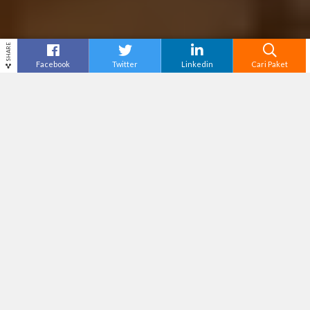
SHARE
Facebook
Twitter
Linkedin
Cari Paket
Cari
Trip Bogor
– Sekali lagi, tidak ada habisnya
membicarakan destinasi wisata di Bogor.
Terkenal dengan berbagai wisata alam dan
buatan, Bogor juga tidak pernah berhenti
mengejutkan masyarakat dengan hadirnya
berbagai tempat wisata barunya.