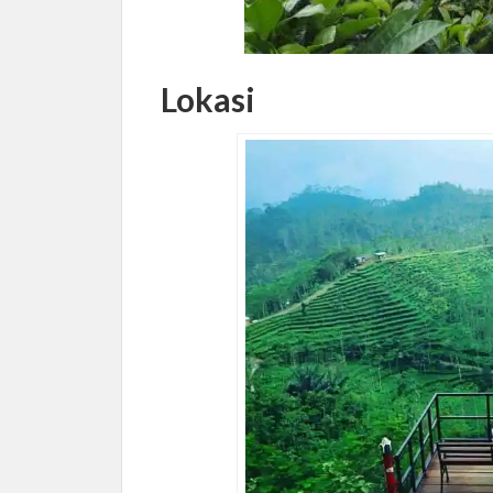
Lokasi