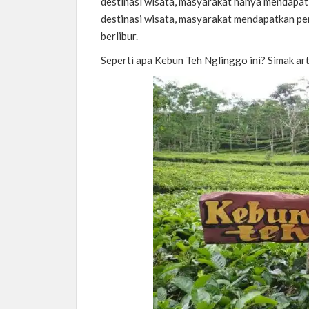
destinasi wisata, masyarakat hanya mendapat 
destinasi wisata, masyarakat mendapatkan p
berlibur.
Seperti apa Kebun Teh Nglinggo ini? Simak art