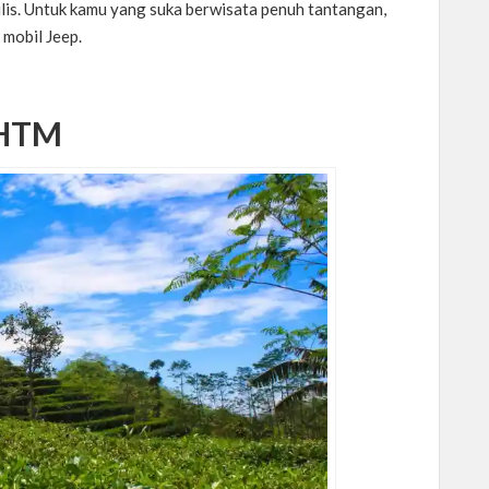
ulis. Untuk kamu yang suka berwisata penuh tantangan,
mobil Jeep.
 HTM