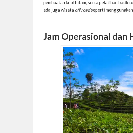
pembuatan kopi hitam, serta pelatihan batik t
ada juga wisata
off road
seperti menggunakan 
Jam Operasional dan