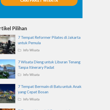
CARI PAKET WISATA
tikel Pilihan
7 Tempat Reformer Pilates di Jakarta
untuk Pemula
Info Wisata
7 Wisata Dieng untuk Liburan Tenang
Tanpa Itinerary Padat
Info Wisata
7 Tempat Bermain di Batu untuk Anak
yang Cepat Bosan
Info Wisata