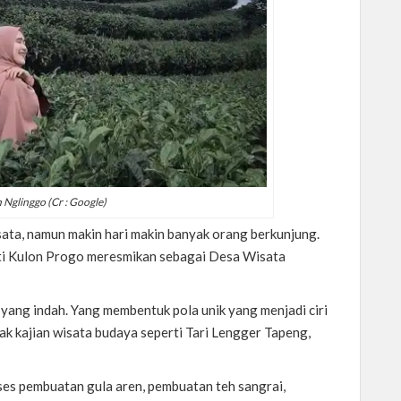
Nglinggo (Cr : Google)
ta, namun makin hari makin banyak orang berkunjung.
ti Kulon Progo meresmikan sebagai Desa Wisata
 yang indah. Yang membentuk pola unik yang menjadi ciri
yak kajian wisata budaya seperti Tari Lengger Tapeng,
oses pembuatan gula aren, pembuatan teh sangrai,