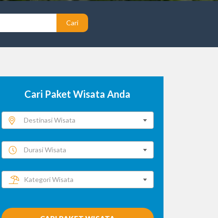
Cari
Cari Paket Wisata Anda
Destinasi Wisata
Durasi Wisata
Kategori Wisata