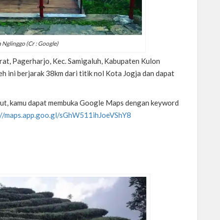
Nglinggo (Cr : Google)
rat, Pagerharjo, Kec. Samigaluh, Kabupaten Kulon
ini berjarak 38km dari titik nol Kota Jogja dan dapat
but, kamu dapat membuka Google Maps dengan keyword
://maps.app.goo.gl/sGhW511ihJoeVShY8