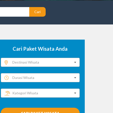
Cari
Cari Paket Wisata Anda
Destinasi Wisata
Durasi Wisata
Kategori Wisata