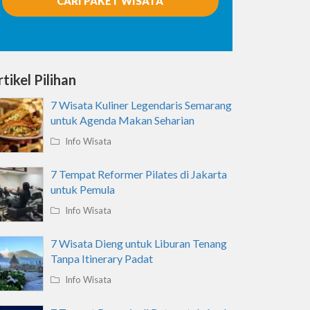
CARI PAKET WISATA
tikel Pilihan
7 Wisata Kuliner Legendaris Semarang
untuk Agenda Makan Seharian
Info Wisata
7 Tempat Reformer Pilates di Jakarta
untuk Pemula
Info Wisata
7 Wisata Dieng untuk Liburan Tenang
Tanpa Itinerary Padat
Info Wisata