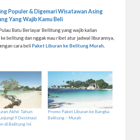
ling Populer & Digemari Wisatawan Asing
ung Yang Wajib Kamu Beli
Pulau Batu Berlayar Bellitung yang wajib kalian
 ke belitung dan nggak mau ribet atur jadwal liburannya,
engan cara beli
Paket Liburan ke Belitung Murah
.
uran Akhir Tahun
Promo Paket Liburan ke Bangka
njungi 9 Destinasi
Belitung – Murah
n di Belitung Ini