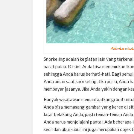
Aktivitas wisa
Snorkeling adalah kegiatan lain yang terkenal
barat pulau. Di sini, Anda bisa menemukan ika
sehingga Anda harus berhati-hati. Bagi pemul
Anda aman saat snorkeling. Jika perlu, Anda h
membayar jasanya. Jika Anda yakin dengan ke
Banyak wisatawan memanfaatkan granit untuk 
Anda bisa memasang gambar yang keren di sit
latar belakang Anda, pasti teman-teman Anda
Anda harus menjelajahi pantai. Ada beberapa ik
kecil dan ubur-ubur ini juga merupakan objek 