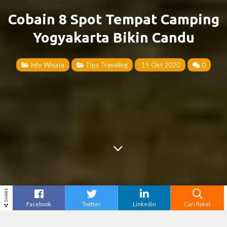
Cobain 8 Spot Tempat Camping
Yogyakarta Bikin Candu
Info Wisata
Tips Traveling
15 Okt 2020
0
SHARE
Facebook
Twitter
Linkedin
Cari Paket