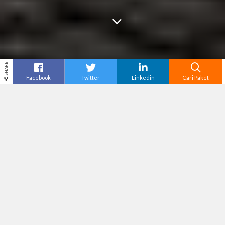
SHARE
Facebook
Twitter
Linkedin
Cari Paket
Cari
Paket Tour Solo
–
Solo, Kota yang dijuluki
“Spirit of Java”, sangat terkenal dengan tempat
bersejarah di Solo, serta tradisi dan budaya