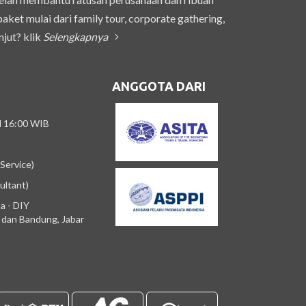
et mulai dari family tour, corporate gathering,
njut? klik
Selengkapnya
ANGGOTA DARI
/d 16:00 WIB
Service)
ultant)
a - DIY
m dan Bandung, Jabar