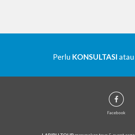
Perlu
KONSULTASI
atau
Facebook
LABIRU TOUR
merupakan tour & event organ