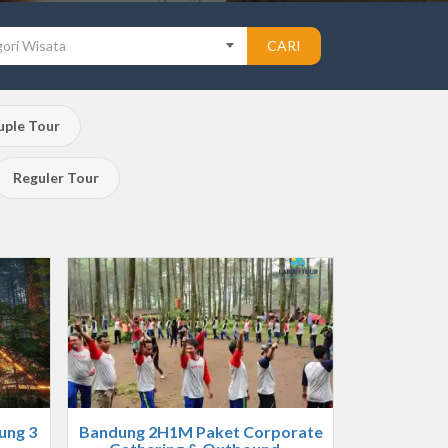
ori Wisata
CARI
ple Tour
Reguler Tour
ung 3
Bandung 2H1M Paket Corporate