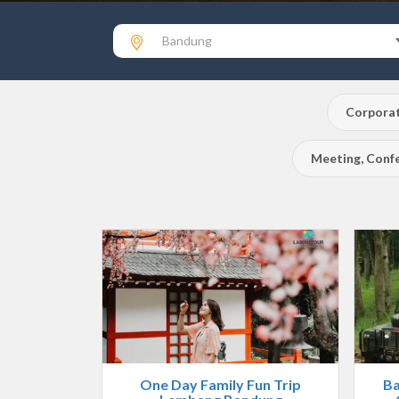
Bandung
Corporat
Meeting, Confe
One Day Family Fun Trip
Ba