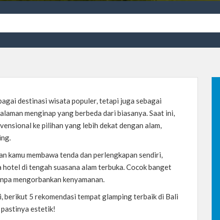
bagai destinasi wisata populer, tetapi juga sebagai
laman menginap yang berbeda dari biasanya. Saat ini,
vensional ke pilihan yang lebih dekat dengan alam,
ing.
an kamu membawa tenda dan perlengkapan sendiri,
hotel di tengah suasana alam terbuka. Cocok banget
tanpa mengorbankan kenyamanan.
, berikut 5 rekomendasi tempat glamping terbaik di Bali
astinya estetik!