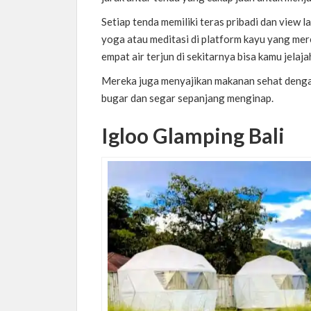
Setiap tenda memiliki teras pribadi dan view
yoga atau meditasi di platform kayu yang merek
empat air terjun di sekitarnya bisa kamu jel
Mereka juga menyajikan makanan sehat denga
bugar dan segar sepanjang menginap.
Igloo Glamping Bali