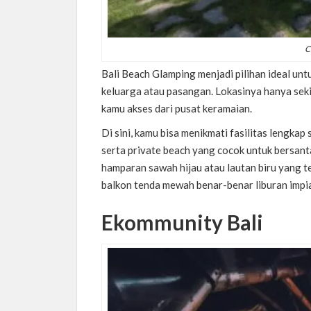
C
Bali Beach Glamping menjadi pilihan ideal un
keluarga atau pasangan. Lokasinya hanya seki
kamu akses dari pusat keramaian.
Di sini, kamu bisa menikmati fasilitas lengkap
serta private beach yang cocok untuk bersan
hamparan sawah hijau atau lautan biru yang t
balkon tenda mewah benar-benar liburan impi
Ekommunity Bali