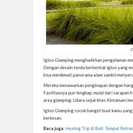
C
Igloo Glamping menghadirkan pengalaman meng
Dengan desain tenda berbentuk igloo yang 
bisa menikmati panorama alam sambil menyerup
Mereka menawarkan penginapan dengan harg
Fasilitasnya pun lengkap, mulai dari sarapan
area glamping. Udara sejuk khas Kintamani m
Igloo Glamping cocok banget buat kamu yang m
berkesan.
Baca juga:
Healing Trip di Bali: Tempat Retr