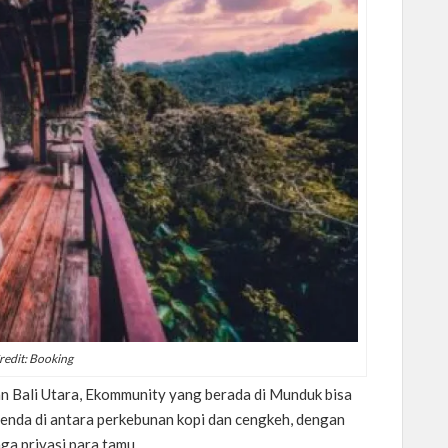
redit: Booking
n Bali Utara, Ekommunity yang berada di Munduk bisa
tenda di antara perkebunan kopi dan cengkeh, dengan
ga privasi para tamu.