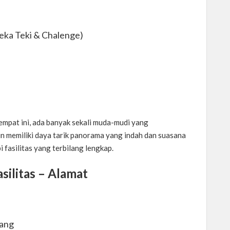
eka Teki & Chalenge)
empat ini, ada banyak sekali muda-mudi yang
in memiliki daya tarik panorama yang indah dan suasana
pi fasilitas yang terbilang lengkap.
silitas – Alamat
rang