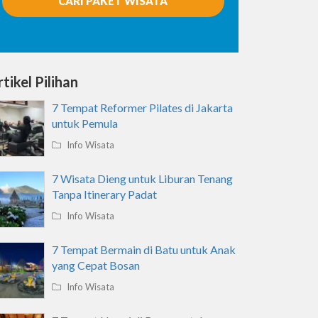
CARI PAKET WISATA
tikel Pilihan
7 Tempat Reformer Pilates di Jakarta
untuk Pemula
Info Wisata
7 Wisata Dieng untuk Liburan Tenang
Tanpa Itinerary Padat
Info Wisata
7 Tempat Bermain di Batu untuk Anak
yang Cepat Bosan
Info Wisata