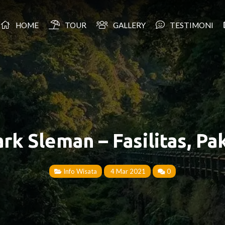
HOME
TOUR
GALLERY
TESTIMONI
ark Sleman – Fasilitas, P
Info Wisata
4 Mar 2021
0