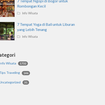
7 Tempat Ngopi di Bogor untuk
Rombongan Kecil
Info Wisata
7 Tempat Yoga di Bali untuk Liburan
yang Lebih Tenang
Info Wisata
ategori
Info Wisata
1732
Tips Traveling
146
Uncategorized
31