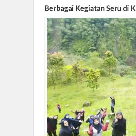
Berbagai Kegiatan Seru di 