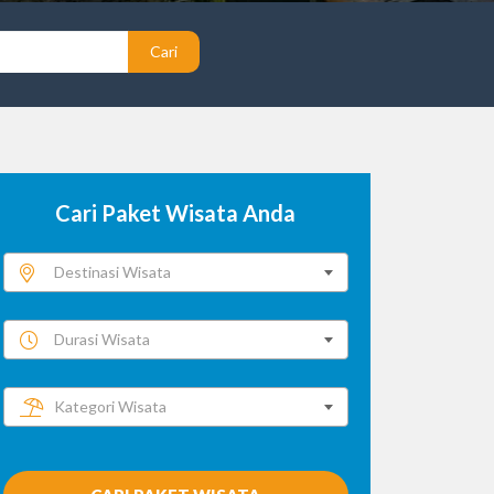
Cari
Cari Paket Wisata Anda
Destinasi Wisata
Durasi Wisata
Kategori Wisata