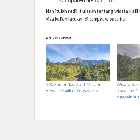
Kabupaten Sleman, DIY
Nah itulah sedikit ulasan tentang wisata Kal
bisa kalian lakukan di tempat wisata itu.
Artikel Terkait
5 Rekomendasi Spot Merapi
Wisata Kali
View Terbaik di Yogyakarta
Kawasan Gu
Ngapain Aja