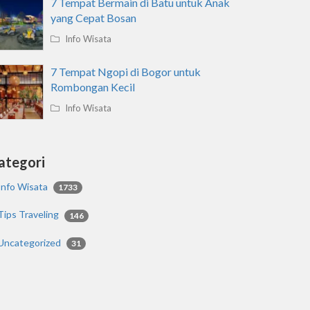
7 Tempat Bermain di Batu untuk Anak
yang Cepat Bosan
Info Wisata
7 Tempat Ngopi di Bogor untuk
Rombongan Kecil
Info Wisata
ategori
Info Wisata
1733
Tips Traveling
146
Uncategorized
31