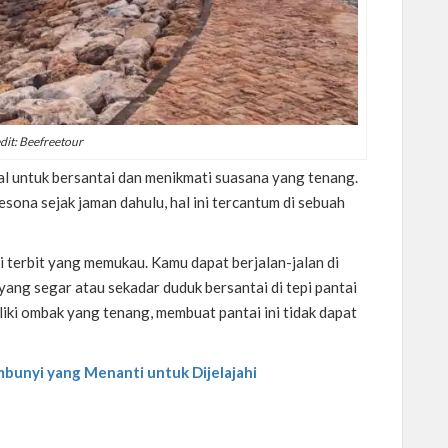
dit: Beefreetour
eal untuk bersantai dan menikmati suasana yang tenang.
ona sejak jaman dahulu, hal ini tercantum di sebuah
terbit yang memukau. Kamu dapat berjalan-jalan di
yang segar atau sekadar duduk bersantai di tepi pantai
iki ombak yang tenang, membuat pantai ini tidak dapat
mbunyi yang Menanti untuk Dijelajahi