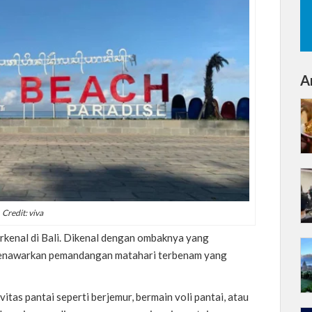
Ar
Credit: viva
erkenal di Bali. Dikenal dengan ombaknya yang
a menawarkan pemandangan matahari terbenam yang
vitas pantai seperti berjemur, bermain voli pantai, atau