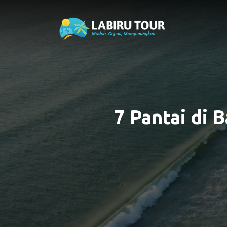
7 Pantai di 