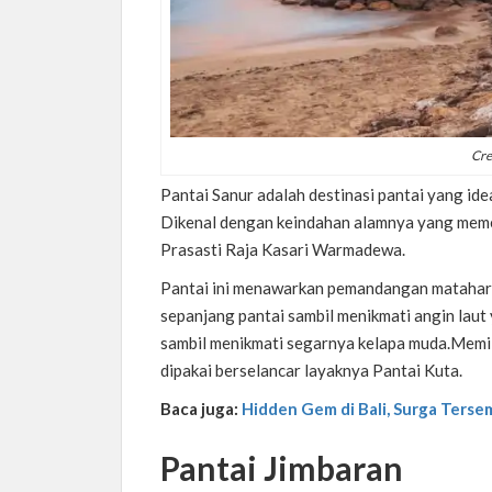
Cre
Pantai Sanur adalah destinasi pantai yang id
Dikenal dengan keindahan alamnya yang memes
Prasasti Raja Kasari Warmadewa.
Pantai ini menawarkan pemandangan matahari 
sepanjang pantai sambil menikmati angin laut 
sambil menikmati segarnya kelapa muda.Memil
dipakai berselancar layaknya Pantai Kuta.
Baca juga:
Hidden Gem di Bali, Surga Terse
Pantai Jimbaran