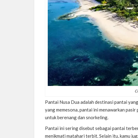
C
Pantai Nusa Dua adalah destinasi pantai yang
yang memesona, pantai ini menawarkan pasir p
untuk berenang dan snorkeling.
Pantai ini sering disebut sebagai pantai terbe
menikmati matahari terbit.
Selain itu, kamu ju