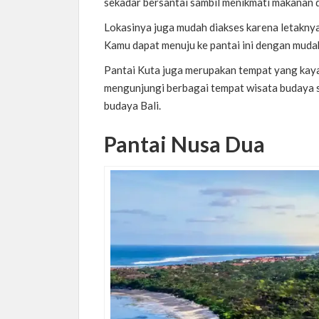
sekadar bersantai sambil menikmati makanan 
Lokasinya juga mudah diakses karena letaknya
Kamu dapat menuju ke pantai ini dengan mud
Pantai Kuta juga merupakan tempat yang kaya
mengunjungi berbagai tempat wisata budaya s
budaya Bali.
Pantai Nusa Dua