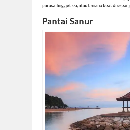
parasailing, jet ski, atau banana boat di sepan
Pantai Sanur