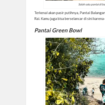
Salah satu pantai di b
Terkenal akan pasir putihnya, Pantai Balanga
Rai. Kamu juga bisa berselancar di sini karen
Pantai Green Bowl