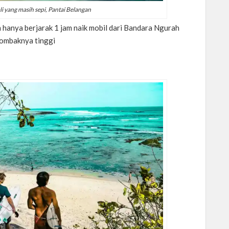
ali yang masih sepi, Pantai Belangan
n hanya berjarak 1 jam naik mobil dari Bandara Ngurah
a ombaknya tinggi