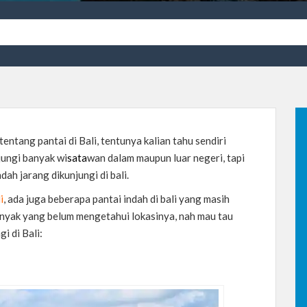
tentang pantai di Bali, tentunya kalian tahu sendiri
jungi banyak wi
sata
wan dalam maupun luar negeri, tapi
ah jarang dikunjungi di bali.
i
, ada juga beberapa pantai indah di bali yang masih
anyak yang belum mengetahui lokasinya, nah mau tau
i di Bali: