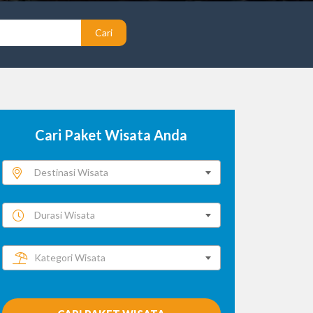
Cari
Cari Paket Wisata Anda
Destinasi Wisata
Durasi Wisata
Kategori Wisata