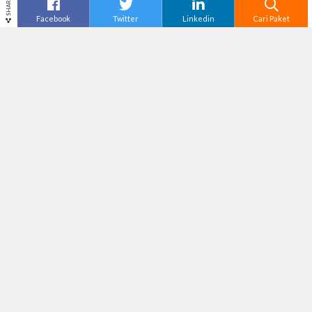
SHARE
Facebook
Twitter
Linkedin
Cari Paket
Cari
Pulau Cantik Di Sekitar Batam
– Kota Batam
adalah kota terbesar di Kepulauan Riau. Pulau
Batam banyak dikelilingi oleh banyak pulau kecil.
Ada yang berpenghuni, ada juga yang tidak.
Karena itulah, wisata bahari menjadi andalan
Batam dalam meraup wisatawan. Sama seperti
kota besar lain di Indonesia, Batam mempunyai
landmark bernama Jembatan Barelang. Jembatan