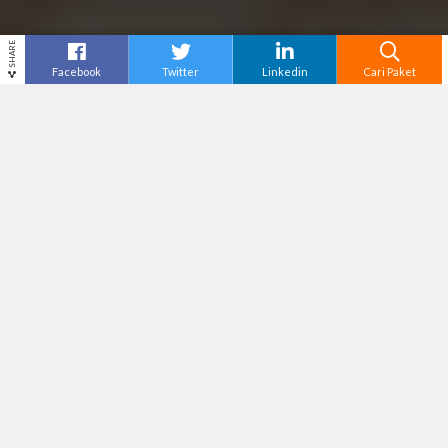
SHARE
Facebook
Twitter
Linkedin
Cari Paket
Cari
Paket Wisata Bandung
–
Bandung memiliki
keindahan alam yang memukau, udara sejuk, dan
berbagai tempat wisata menarik yang menjadi
pilihan utama bagi banyak perusahaan untuk
mengadakan kegiatan
outing
dan
outbound
.
Melalui berbagai aktivitas seru yang dirancang