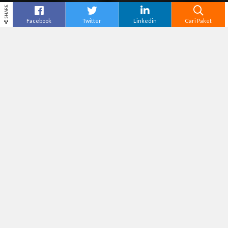
SHARE
Facebook
Twitter
Linkedin
Cari Paket
Cari
Paket Wisata Banyuwangi
–
Banyuwangi,
sebuah kota di ujung timur Pulau Jawa, bukan
hanya terkenal dengan keindahan alamnya yang
memukau di siang hari, tetapi juga menawarkan
pesona yang tak kalah memikat di malam hari.
Kota ini mampu menghidupkan sudut pandang
lain yang begitu menarik saat matahari telah