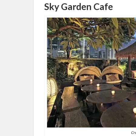
Sky Garden Cafe
Cre