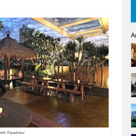
Ar
dit: Tripadvisor