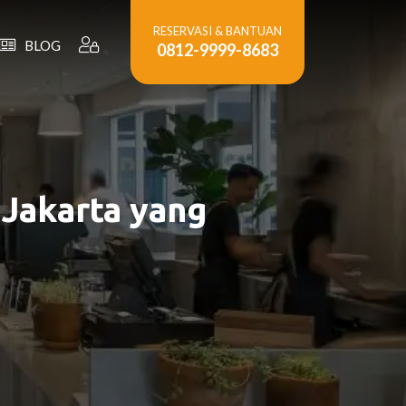
RESERVASI & BANTUAN
BLOG
0812-9999-8683
Jakarta yang