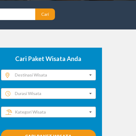
Cari
Cari Paket Wisata Anda
Destinasi Wisata
Durasi Wisata
Kategori Wisata