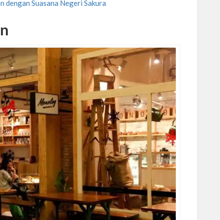
kan dengan Suasana Negeri Sakura
an