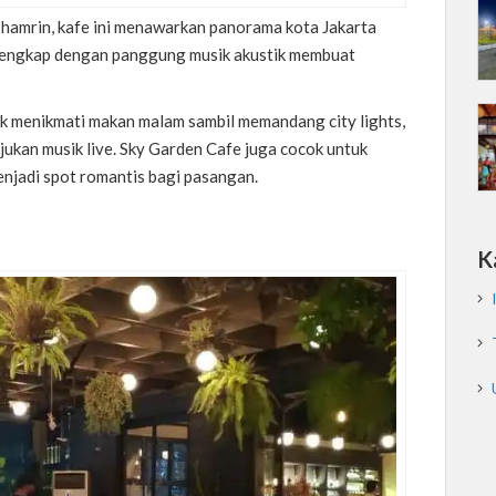
hamrin, kafe ini menawarkan panorama kota Jakarta
 lengkap dengan panggung musik akustik membuat
asuk menikmati makan malam sambil memandang city lights,
jukan musik live. Sky Garden Cafe juga cocok untuk
menjadi spot romantis bagi pasangan.
K