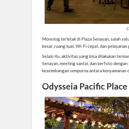
Cr
Monolog terletak di Plaza Senayan, salah sat
besar, ruang luas, Wi-Fi cepat, dan pelayana
Selain itu, aktivitas yang bisa dilakukan ter
Senayan, meeting santai, dan berfoto dengan 
keseimbangan sempurna antara kenyamanan d
Odysseia Pacific Place