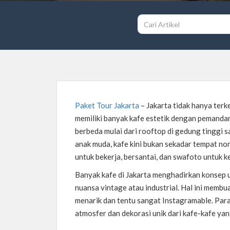
Paket Tour Jakarta
– Jakarta tidak hanya terk
memiliki banyak kafe estetik dengan pemand
berbeda mulai dari rooftop di gedung tinggi 
anak muda, kafe kini bukan sekadar tempat n
untuk bekerja, bersantai, dan swafoto untuk k
Banyak kafe di Jakarta menghadirkan konsep 
nuansa vintage atau industrial. Hal ini memb
menarik dan tentu sangat Instagramable. Pa
atmosfer dan dekorasi unik dari kafe-kafe yan