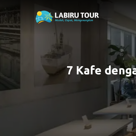
7 Kafe deng