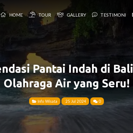
HOME
TOUR
GALLERY
TESTIMONI
dasi Pantai Indah di Bali
Olahraga Air yang Seru!
Info Wisata
25 Jul 2024
0