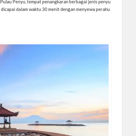
i Pulau Penyu, tempat penangkaran berbagai jenis penyu
at dicapai dalam waktu 30 menit dengan menyewa perahu