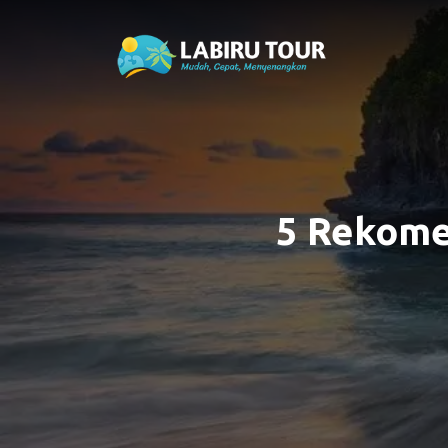
5 Rekomen