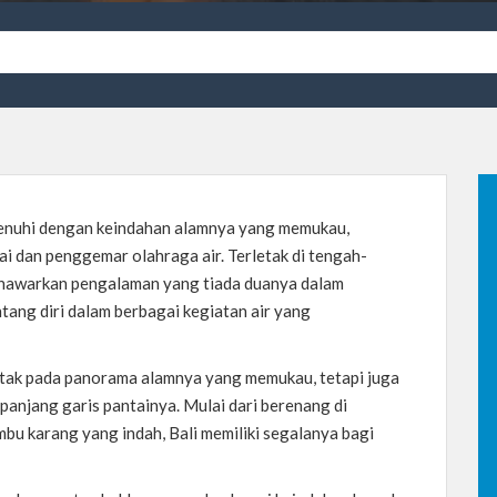
ipenuhi dengan keindahan alamnya yang memukau,
ai dan penggemar olahraga air. Terletak di tengah-
menawarkan pengalaman yang tiada duanya dalam
tang diri dalam berbagai kegiatan air yang
letak pada panorama alamnya yang memukau, tetapi juga
epanjang garis pantainya. Mulai dari berenang di
mbu karang yang indah, Bali memiliki segalanya bagi