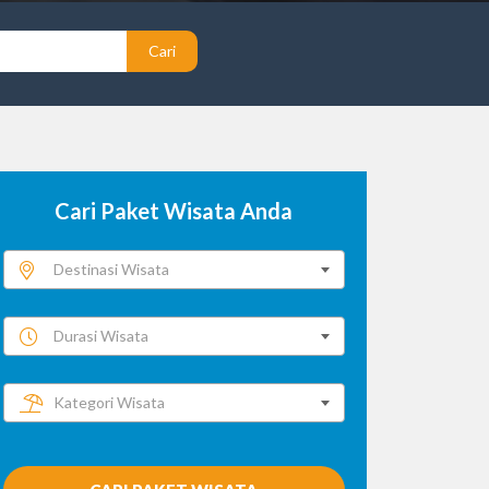
Cari
Cari Paket Wisata Anda
Destinasi Wisata
Durasi Wisata
Kategori Wisata