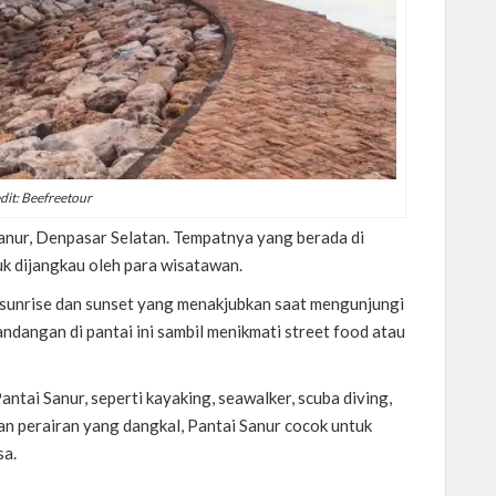
dit: Beefreetour
Sanur, Denpasar Selatan. Tempatnya yang berada di
uk dijangkau oleh para wisatawan.
unrise dan sunset yang menakjubkan saat mengunjungi
ndangan di pantai ini sambil menikmati street food atau
ntai Sanur, seperti kayaking, seawalker, scuba diving,
n perairan yang dangkal, Pantai Sanur cocok untuk
sa.