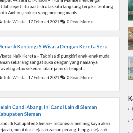
stilah sepeti itu pasti di otak kita langsung terpikir tentang
ota Ambon, maluku yang memang manis...
Info Wisata
17 Februari 2021
0
Read More »
enarik Kunjungi 5 Wisata Dengan Kereta Seru
isata Naik Kereta – Tak bisa di pungkiri anak-anak muda
aman sekarang sangat suka dengan yang namanya
raveling atau sekedar jalan-jalan di tempat...
Info Wisata
17 Februari 2021
0
Read More »
K
elain Candi Abang, Ini Candi Lain di Sleman
abupaten Sleman
andi di Kabupaten Sleman– Indonesia memang kaya akan
ejarah, mulai dari sejarah zaman perang, hingga sejarah