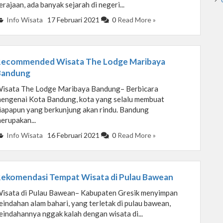
erajaan, ada banyak sejarah di negeri...
Info Wisata
17 Februari 2021
0
Read More »
ecommended Wisata The Lodge Maribaya
Bandung
isata The Lodge Maribaya Bandung– Berbicara
engenai Kota Bandung, kota yang selalu membuat
iapapun yang berkunjung akan rindu. Bandung
erupakan...
Info Wisata
16 Februari 2021
0
Read More »
ekomendasi Tempat Wisata di Pulau Bawean
isata di Pulau Bawean– Kabupaten Gresik menyimpan
eindahan alam bahari, yang terletak di pulau bawean,
eindahannya nggak kalah dengan wisata di...