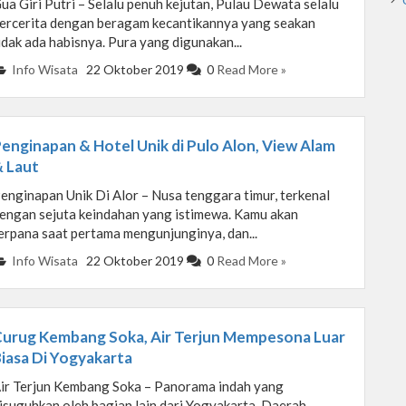
ua Giri Putri – Selalu penuh kejutan, Pulau Dewata selalu
ercerita dengan beragam kecantikannya yang seakan
idak ada habisnya. Pura yang digunakan...
Info Wisata
22 Oktober 2019
0
Read More »
enginapan & Hotel Unik di Pulo Alon, View Alam
 Laut
enginapan Unik Di Alor – Nusa tenggara timur, terkenal
engan sejuta keindahan yang istimewa. Kamu akan
erpana saat pertama mengunjunginya, dan...
Info Wisata
22 Oktober 2019
0
Read More »
urug Kembang Soka, Air Terjun Mempesona Luar
iasa Di Yogyakarta
ir Terjun Kembang Soka – Panorama indah yang
isuguhkan oleh bagian lain dari Yogyakarta. Daerah