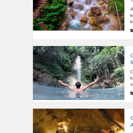
A
k
k
C
S
C
k
s
G
A