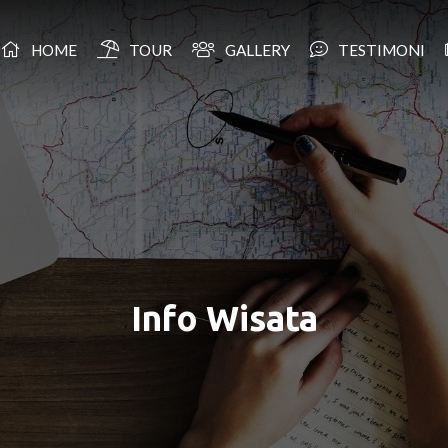
HOME
TOUR
GALLERY
TESTIMONI
Info Wisata