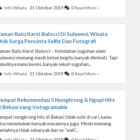
Info Wisata
21 Oktober 2019
0
Read More »
aman Batu Karst Balocci Di Sulawesi, Wisata
nik Surga Pencinta Selfie Dan Fotografi
aman Batu Karst Balocci – Keindahan suguhan alam
ulawesi memang masih belum begitu banyak diminati. Tapi
ekalinya kamu kesini, banyak sekali suguhan...
Info Wisata
21 Oktober 2019
0
Read More »
empat Rekomendasi 5 Nongkrong & Ngopi Hits
i Bekasi yang Instagramable
empat nongkrong hits di Bekasi tidak sulit di cari, kamu
isa menemukan banyak macamnya juga. Meski memang
umlahnya tidak sebanyak dan se “wah”...
Info Wisata
21 Oktober 2019
0
Read More »